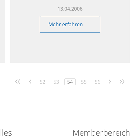
13.04.2006
Mehr erfahren
<<
<
52
53
54
55
56
>
>>
lles
Memberbereich