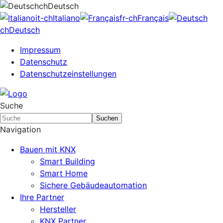
ch
Deutsch
it-ch
Italiano
fr-ch
Français
ch
Deutsch
Impressum
Datenschutz
Datenschutzeinstellungen
Suche
Suchen
Navigation
Bauen mit KNX
Smart Building
Smart Home
Sichere Gebäudeautomation
Ihre Partner
Hersteller
KNX Partner