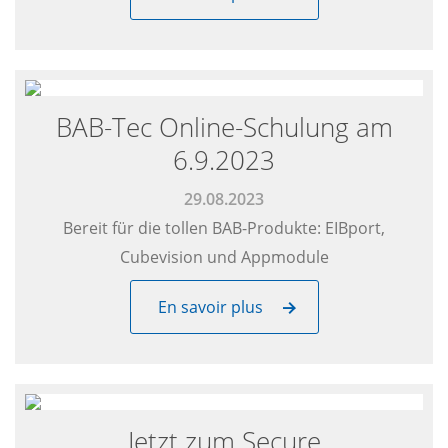
Agenda
Light and Building Tour
Jobs
BAB-Tec Online-Schulung am
Assemblée Générale
6.9.2023
29.08.2023
Bereit für die tollen BAB-Produkte: EIBport,
Cubevision und Appmodule
En savoir plus
Jetzt zum Secure