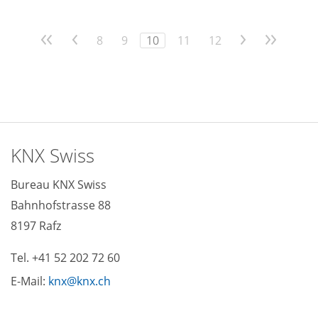
<<
<
8
9
10
11
12
>
>>
KNX Swiss
Bureau KNX Swiss
Bahnhofstrasse 88
8197 Rafz
Tel. +41 52 202 72 60
E-Mail:
knx
knx
ch