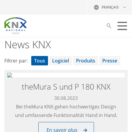
FRANÇAIS
News KNX
Construire avec KNX
Vos partenaires
Filtrer par:
Tous
Logiciel
Produits
Presse
Formation
Publications
theMura S und P 180 KNX
KNX Swiss
30.08.2023
Bei theMura KNX gehen hochwertiges Design
NEWS
und umfassende Funktionalität Hand in Hand.
Aperçu
En savoir plus