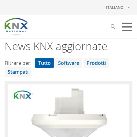
ITALIANO
News KNX aggiornate
Costruire con KNX
I vostri partner
Filtrare per:
Tutto
Software
Prodotti
Stampati
Formazione
Pubblicazioni
KNX Swiss
NEWS
News KNX aggiornate