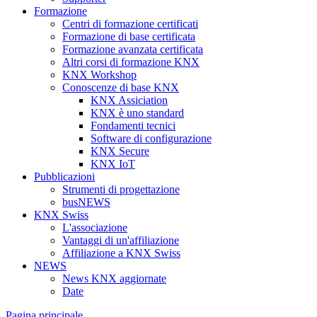
Formazione
Centri di formazione certificati
Formazione di base certificata
Formazione avanzata certificata
Altri corsi di formazione KNX
KNX Workshop
Conoscenze di base KNX
KNX Assiciation
KNX è uno standard
Fondamenti tecnici
Software di configurazione
KNX Secure
KNX IoT
Pubblicazioni
Strumenti di progettazione
busNEWS
KNX Swiss
L'associazione
Vantaggi di un'affiliazione
Affiliazione a KNX Swiss
NEWS
News KNX aggiornate
Date
Pagina principale