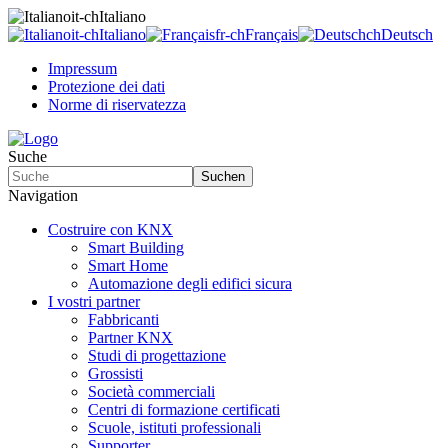
it-ch
Italiano
it-ch
Italiano
fr-ch
Français
ch
Deutsch
Impressum
Protezione dei dati
Norme di riservatezza
Suche
Suchen
Navigation
Costruire con KNX
Smart Building
Smart Home
Automazione degli edifici sicura
I vostri partner
Fabbricanti
Partner KNX
Studi di progettazione
Grossisti
Società commerciali
Centri di formazione certificati
Scuole, istituti professionali
Supporter