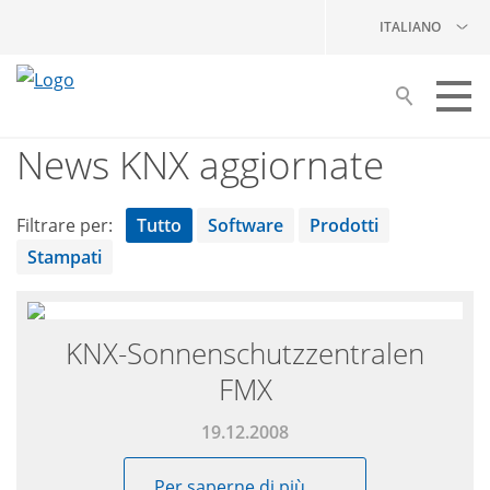
ITALIANO
News KNX aggiornate
Costruire con KNX
I vostri partner
Filtrare per:
Tutto
Software
Prodotti
Stampati
Formazione
Pubblicazioni
KNX-Sonnenschutzzentralen
KNX Swiss
FMX
NEWS
19.12.2008
News KNX aggiornate
Per saperne di più