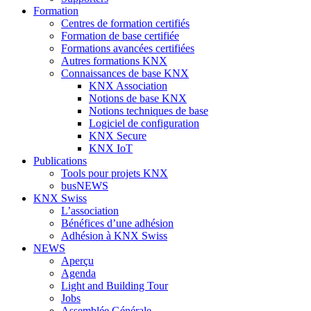
Formation
Centres de formation certifiés
Formation de base certifiée
Formations avancées certifiées
Autres formations KNX
Connaissances de base KNX
KNX Association
Notions de base KNX
Notions techniques de base
Logiciel de configuration
KNX Secure
KNX IoT
Publications
Tools pour projets KNX
busNEWS
KNX Swiss
L’association
Bénéfices d’une adhésion
Adhésion à KNX Swiss
NEWS
Aperçu
Agenda
Light and Building Tour
Jobs
Assemblée Générale