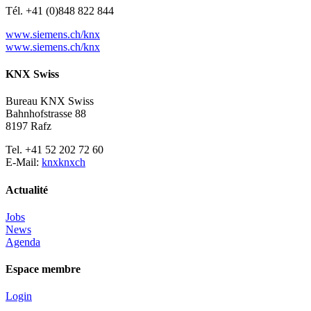
Tél. +41 (0)848 822 844
www.siemens.ch/knx
www.siemens.ch/knx
KNX Swiss
Bureau KNX Swiss
Bahnhofstrasse 88
8197 Rafz
Tel. +41 52 202 72 60
E-Mail:
knx
knx
ch
Actualité
Jobs
News
Agenda
Espace membre
Login