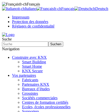
fr-ch
Français
it-ch
Italiano
fr-ch
Français
ch
Deutsch
Impressum
Protection des données
Réglages de confidentialité
Suche
Suchen
Navigation
Construire avec KNX
Smart Building
Smart Home
KNX Secure
Vos partenaires
Fabricants
Partenaires KNX
Bureaux d’études
Grossistes
Sociétés commerciales
Centres de formation certifiés
Ecoles, écoles professionnelles
Supporters