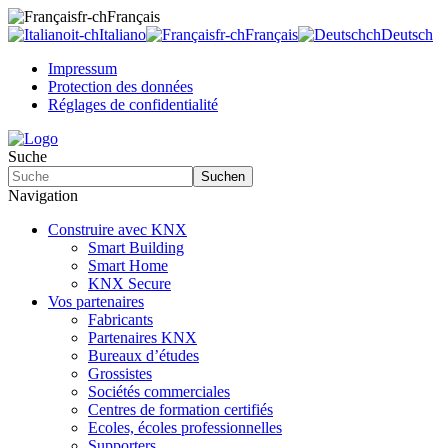
fr-ch
Français
it-ch
Italiano
fr-ch
Français
ch
Deutsch
Impressum
Protection des données
Réglages de confidentialité
Suche
Suchen
Navigation
Construire avec KNX
Smart Building
Smart Home
KNX Secure
Vos partenaires
Fabricants
Partenaires KNX
Bureaux d’études
Grossistes
Sociétés commerciales
Centres de formation certifiés
Ecoles, écoles professionnelles
Supporters