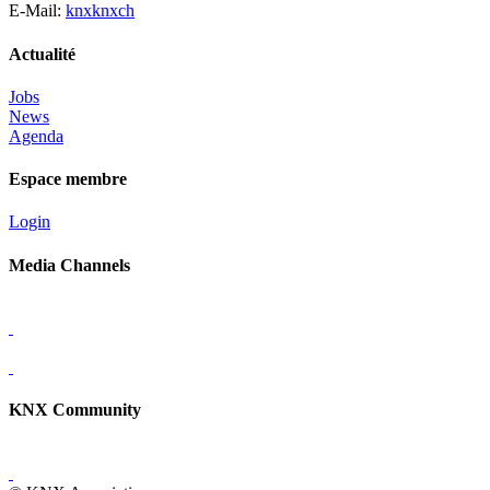
E-Mail:
knx
knx
ch
Actualité
Jobs
News
Agenda
Espace membre
Login
Media Channels
KNX Community