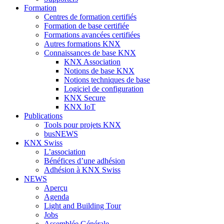
Formation
Centres de formation certifiés
Formation de base certifiée
Formations avancées certifiées
Autres formations KNX
Connaissances de base KNX
KNX Association
Notions de base KNX
Notions techniques de base
Logiciel de configuration
KNX Secure
KNX IoT
Publications
Tools pour projets KNX
busNEWS
KNX Swiss
L’association
Bénéfices d’une adhésion
Adhésion à KNX Swiss
NEWS
Aperçu
Agenda
Light and Building Tour
Jobs
Assemblée Générale