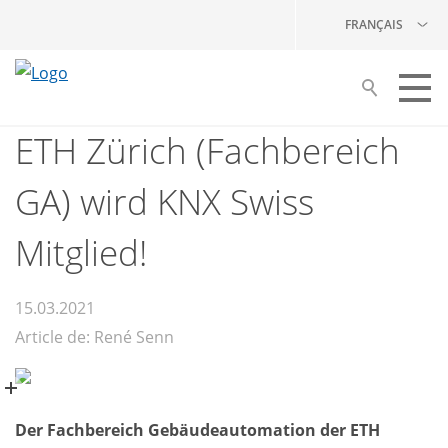
FRANÇAIS
ETH Zürich (Fachbereich
Construire avec KNX
GA) wird KNX Swiss
Vos partenaires
Formation
Mitglied!
Publications
15.03.2021
KNX Swiss
Article de: René Senn
NEWS
Der Fachbereich Gebäudeautomation der ETH