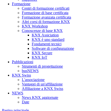
Formazione
Centri di formazione certificati
Formazione di base certificata
Formazione avanzata certificata
Altri corsi di formazione KNX
KNX Workshop
Conoscenze di base KNX
KNX Assiciation
KNX è uno standard
Fondamenti tecnici
Software di configurazione
KNX Secure
KNX IoT
Pubblicazioni
Strumenti di progettazione
busNEWS
KNX Swiss
L'associazione
Vantaggi di un'affiliazione
Affiliazione a KNX Swiss
NEWS
News KNX aggiornate
Date
Pagina principale