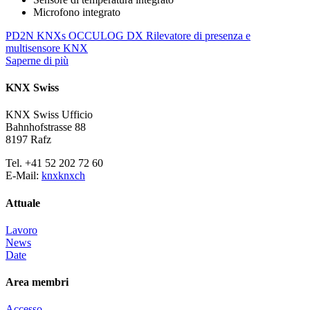
Microfono integrato
PD2N KNXs OCCULOG DX Rilevatore di presenza e
multisensore KNX
Saperne di più
KNX Swiss
KNX Swiss Ufficio
Bahnhofstrasse 88
8197 Rafz
Tel. +41 52 202 72 60
E-Mail:
knx
knx
ch
Attuale
Lavoro
News
Date
Area membri
Accesso