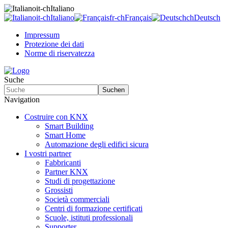
it-ch
Italiano
it-ch
Italiano
fr-ch
Français
ch
Deutsch
Impressum
Protezione dei dati
Norme di riservatezza
Suche
Suchen
Navigation
Costruire con KNX
Smart Building
Smart Home
Automazione degli edifici sicura
I vostri partner
Fabbricanti
Partner KNX
Studi di progettazione
Grossisti
Società commerciali
Centri di formazione certificati
Scuole, istituti professionali
Supporter