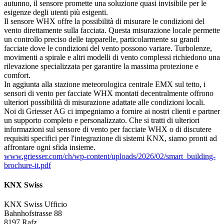
autunno, il sensore promette una soluzione quasi invisibile per le
esigenze degli utenti più esigenti.
Il sensore WHX offre la possibilità di misurare le condizioni del
vento direttamente sulla facciata. Questa misurazione locale permette
un controllo preciso delle tapparelle, particolarmente su grandi
facciate dove le condizioni del vento possono variare. Turbolenze,
movimenti a spirale e altri modelli di vento complessi richiedono una
rilevazione specializzata per garantire la massima protezione e
comfort.
In aggiunta alla stazione meteorologica centrale EMX sul tetto, i
sensori di vento per facciate WHX montati decentralmente offrono
ulteriori possibilità di misurazione adattate alle condizioni locali.
Noi di Griesser AG ci impegniamo a fornire ai nostri clienti e partner
un supporto completo e personalizzato. Che si tratti di ulteriori
informazioni sul sensore di vento per facciate WHX o di discutere
requisiti specifici per l'integrazione di sistemi KNX, siamo pronti ad
affrontare ogni sfida insieme.
www.griesser.com/ch/wp-content/uploads/2026/02/smart_building-
brochure-it.pdf
KNX Swiss
KNX Swiss Ufficio
Bahnhofstrasse 88
8197 Rafz