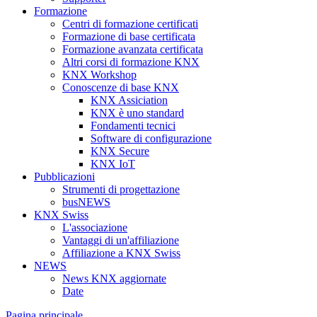
Formazione
Centri di formazione certificati
Formazione di base certificata
Formazione avanzata certificata
Altri corsi di formazione KNX
KNX Workshop
Conoscenze di base KNX
KNX Assiciation
KNX è uno standard
Fondamenti tecnici
Software di configurazione
KNX Secure
KNX IoT
Pubblicazioni
Strumenti di progettazione
busNEWS
KNX Swiss
L'associazione
Vantaggi di un'affiliazione
Affiliazione a KNX Swiss
NEWS
News KNX aggiornate
Date
Pagina principale