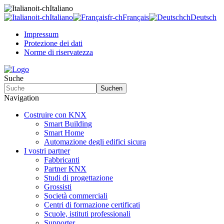
it-ch
Italiano
it-ch
Italiano
fr-ch
Français
ch
Deutsch
Impressum
Protezione dei dati
Norme di riservatezza
Suche
Suchen
Navigation
Costruire con KNX
Smart Building
Smart Home
Automazione degli edifici sicura
I vostri partner
Fabbricanti
Partner KNX
Studi di progettazione
Grossisti
Società commerciali
Centri di formazione certificati
Scuole, istituti professionali
Supporter