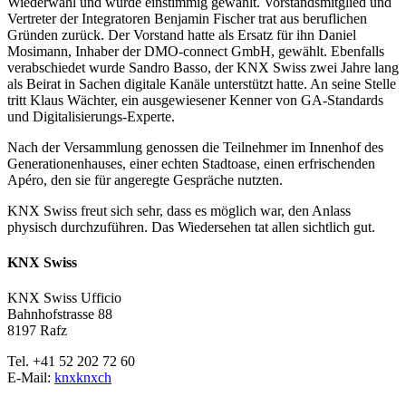
Wiederwahl und wurde einstimmig gewählt. Vorstandsmitglied und
Vertreter der Integratoren Benjamin Fischer trat aus beruflichen
Gründen zurück. Der Vorstand hatte als Ersatz für ihn Daniel
Mosimann, Inhaber der DMO-connect GmbH, gewählt. Ebenfalls
verabschiedet wurde Sandro Basso, der KNX Swiss zwei Jahre lang
als Beirat in Sachen digitale Kanäle unterstützt hatte. An seine Stelle
tritt Klaus Wächter, ein ausgewiesener Kenner von GA-Standards
und Digitalisierungs-Experte.
Nach der Versammlung genossen die Teilnehmer im Innenhof des
Generationenhauses, einer echten Stadtoase, einen erfrischenden
Apéro, den sie für angeregte Gespräche nutzten.
KNX Swiss freut sich sehr, dass es möglich war, den Anlass
physisch durchzuführen. Das Wiedersehen tat allen sichtlich gut.
KNX Swiss
KNX Swiss Ufficio
Bahnhofstrasse 88
8197 Rafz
Tel. +41 52 202 72 60
E-Mail:
knx
knx
ch