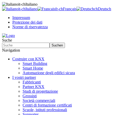
it-ch
Italiano
it-ch
Italiano
fr-ch
Français
ch
Deutsch
Impressum
Protezione dei dati
Norme di riservatezza
Suche
Suchen
Navigation
Costruire con KNX
Smart Building
Smart Home
Automazione degli edifici sicura
I vostri partner
Fabbricanti
Partner KNX
Studi di progettazione
Grossisti
Società commerciali
Centri di formazione certificati
Scuole, istituti professionali
Supporter