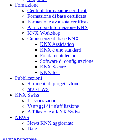
Formazione
Centri di formazione certificati
Formazione di base certificata
Formazione avanzata certificata
Altri corsi di formazione KNX
KNX Workshop
Conoscenze di base KNX
KNX Assiciation
KNX è uno standard
Fondamenti tecnici
Software di configurazione
KNX Secure
KNX IoT
Pubblicazioni
Strumenti di progettazione
busNEWS
KNX Swiss
L'associazione
Vantaggi di un'affiliazione
Affiliazione a KNX Swiss
NEWS
News KNX aggiornate
Date
Pagina principale