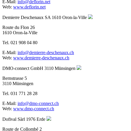
E-Mail:
info@deflorin.net
Web:
www.deflorin.net
Demierre Deschenaux SA
1610 Oron-la-Ville
Route du Flon 26
1610 Oron-la-Ville
Tel. 021 908 04 80
E-Mail:
info@demierre-deschenaux.ch
Web:
www.demierre-deschenaux.ch
DMO-connect GmbH
3110 Münsingen
Bernstrasse 5
3110 Münsingen
Tel. 031 771 28 28
E-Mail:
info@dmo-connect.ch
Web:
www.dmo-connect.ch
Dofival Sàrl
1976 Erde
Route de Collombé 2