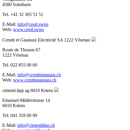
4500 Solothurn
Tel. +41 32 365 51 51
E-Mail:
info@ceed.swiss
Web:
www.ceed.swiss
Cerutti et Giannasi Electricité SA
1222 Vésenaz
Route de Thonon 67
1222 Vésenaz
Tel. 022 855 00 60
E-Mail:
info@ceruttigiannasi.ch
Web:
www.ceruttigiannasi.ch
cimenti.lipp ag
6010 Kriens
Emanuel-Müllerstrasse 14
6010 Kriens
Tel. 041 318 60 99
E-Mail:
info@cimentilipp.ch