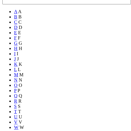
A
A
B
B
C
C
D
D
E
E
F
F
G
G
H
H
I
I
J
J
K
K
L
L
M
M
N
N
O
O
P
P
Q
Q
R
R
S
S
T
T
U
U
V
V
W
W