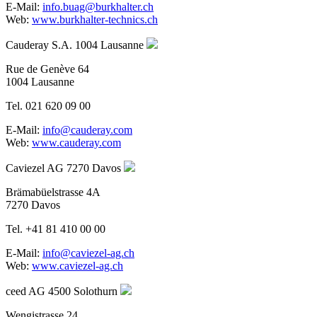
E-Mail:
info.buag@burkhalter.ch
Web:
www.burkhalter-technics.ch
Cauderay S.A.
1004 Lausanne
Rue de Genève 64
1004 Lausanne
Tel. 021 620 09 00
E-Mail:
info@cauderay.com
Web:
www.cauderay.com
Caviezel AG
7270 Davos
Brämabüelstrasse 4A
7270 Davos
Tel. +41 81 410 00 00
E-Mail:
info@caviezel-ag.ch
Web:
www.caviezel-ag.ch
ceed AG
4500 Solothurn
Wengistrasse 24