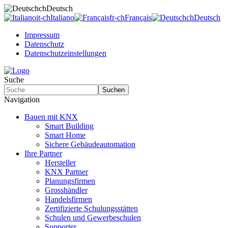
ch
Deutsch
it-ch
Italiano
fr-ch
Français
ch
Deutsch
Impressum
Datenschutz
Datenschutzeinstellungen
Suche
Suchen
Navigation
Bauen mit KNX
Smart Building
Smart Home
Sichere Gebäudeautomation
Ihre Partner
Hersteller
KNX Partner
Planungsfirmen
Grosshändler
Handelsfirmen
Zertifizierte Schulungsstätten
Schulen und Gewerbeschulen
Supporter