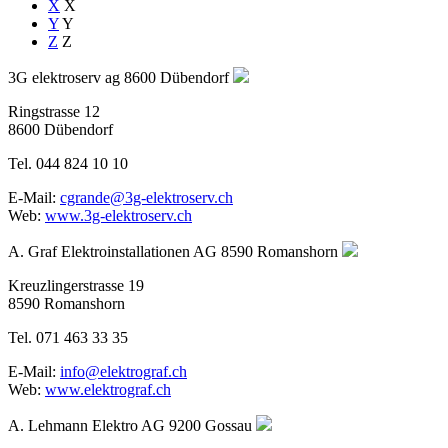
X
X
Y
Y
Z
Z
3G elektroserv ag
8600 Dübendorf
Ringstrasse 12
8600 Dübendorf
Tel. 044 824 10 10
E-Mail:
cgrande@3g-elektroserv.ch
Web:
www.3g-elektroserv.ch
A. Graf Elektroinstallationen AG
8590 Romanshorn
Kreuzlingerstrasse 19
8590 Romanshorn
Tel. 071 463 33 35
E-Mail:
info@elektrograf.ch
Web:
www.elektrograf.ch
A. Lehmann Elektro AG
9200 Gossau