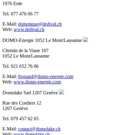
1976 Erde
Tel. 077 476 06 77
E-Mail:
domotique@dofival.ch
Web:
www.dofival.ch
DOMO-Energie
1052 Le Mont/Lausanne
Chemin de la Viane 107
1052 Le Mont/Lausanne
Tel. 021 652 76 06
E-Mail:
frossard@domo-energie.com
Web:
www.domo-energie.com
Domolake Sarl
1207 Genève
Rue des Cordiers 12
1207 Genève
Tel. 079 457 62 65
E-Mail:
contact@domolake.ch
Web:
www.domolake.ch