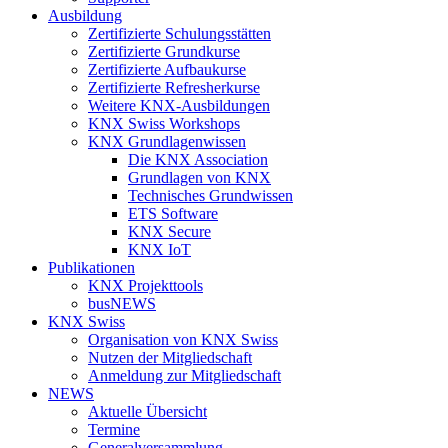
Ausbildung
Zertifizierte Schulungsstätten
Zertifizierte Grundkurse
Zertifizierte Aufbaukurse
Zertifizierte Refresherkurse
Weitere KNX-Ausbildungen
KNX Swiss Workshops
KNX Grundlagenwissen
Die KNX Association
Grundlagen von KNX
Technisches Grundwissen
ETS Software
KNX Secure
KNX IoT
Publikationen
KNX Projekttools
busNEWS
KNX Swiss
Organisation von KNX Swiss
Nutzen der Mitgliedschaft
Anmeldung zur Mitgliedschaft
NEWS
Aktuelle Übersicht
Termine
Generalversammlung