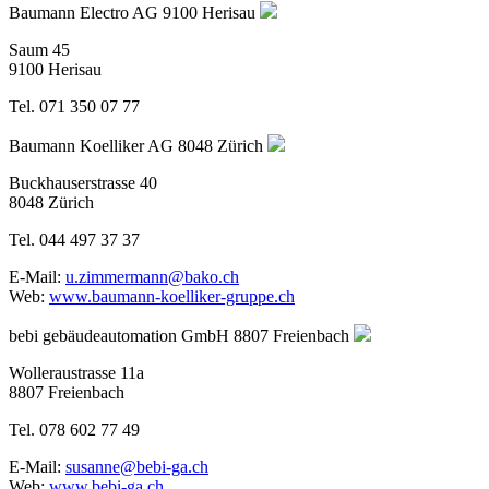
Baumann Electro AG
9100 Herisau
Saum 45
9100 Herisau
Tel. 071 350 07 77
Baumann Koelliker AG
8048 Zürich
Buckhauserstrasse 40
8048 Zürich
Tel. 044 497 37 37
E-Mail:
u.zimmermann@bako.ch
Web:
www.baumann-koelliker-gruppe.ch
bebi gebäudeautomation GmbH
8807 Freienbach
Wolleraustrasse 11a
8807 Freienbach
Tel. 078 602 77 49
E-Mail:
susanne@bebi-ga.ch
Web:
www.bebi-ga.ch