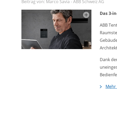
Beitrag von: Marco Savia - ABB Schweiz AG
Das 3-i
ABB Tent
Raumsteu
Gebäude
Architek
Dank der
uneinges
Bedienfe
Mehr 