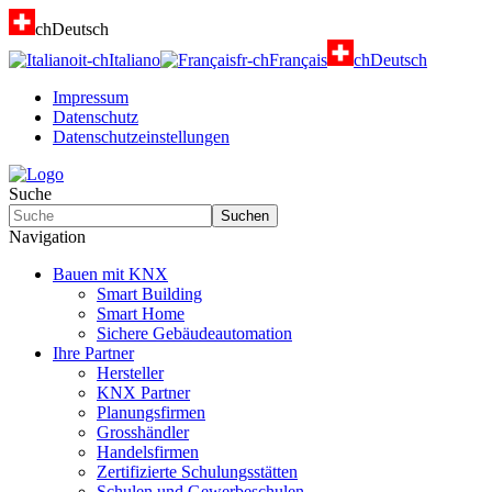
ch
Deutsch
it-ch
Italiano
fr-ch
Français
ch
Deutsch
Impressum
Datenschutz
Datenschutzeinstellungen
Suche
Suchen
Navigation
Bauen mit KNX
Smart Building
Smart Home
Sichere Gebäudeautomation
Ihre Partner
Hersteller
KNX Partner
Planungsfirmen
Grosshändler
Handelsfirmen
Zertifizierte Schulungsstätten
Schulen und Gewerbeschulen