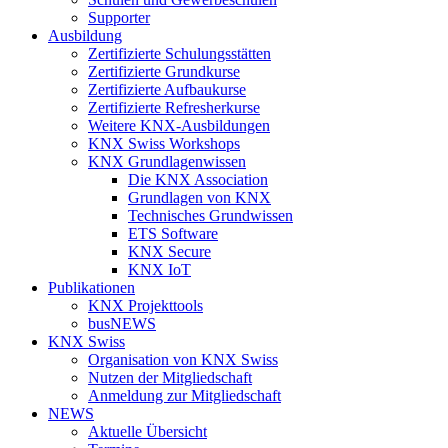
Supporter
Ausbildung
Zertifizierte Schulungsstätten
Zertifizierte Grundkurse
Zertifizierte Aufbaukurse
Zertifizierte Refresherkurse
Weitere KNX-Ausbildungen
KNX Swiss Workshops
KNX Grundlagenwissen
Die KNX Association
Grundlagen von KNX
Technisches Grundwissen
ETS Software
KNX Secure
KNX IoT
Publikationen
KNX Projekttools
busNEWS
KNX Swiss
Organisation von KNX Swiss
Nutzen der Mitgliedschaft
Anmeldung zur Mitgliedschaft
NEWS
Aktuelle Übersicht