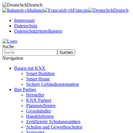
ch
Deutsch
it-ch
Italiano
fr-ch
Français
ch
Deutsch
Impressum
Datenschutz
Datenschutzeinstellungen
Suche
Suchen
Navigation
Bauen mit KNX
Smart Building
Smart Home
Sichere Gebäudeautomation
Ihre Partner
Hersteller
KNX Partner
Planungsfirmen
Grosshändler
Handelsfirmen
Zertifizierte Schulungsstätten
Schulen und Gewerbeschulen
Supporter