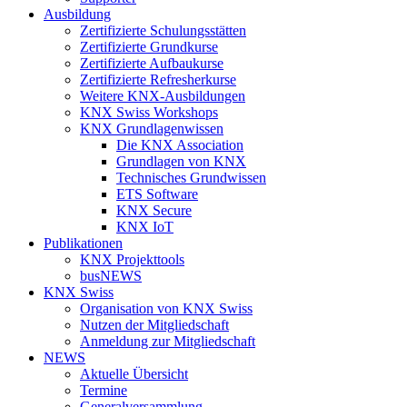
Ausbildung
Zertifizierte Schulungsstätten
Zertifizierte Grundkurse
Zertifizierte Aufbaukurse
Zertifizierte Refresherkurse
Weitere KNX-Ausbildungen
KNX Swiss Workshops
KNX Grundlagenwissen
Die KNX Association
Grundlagen von KNX
Technisches Grundwissen
ETS Software
KNX Secure
KNX IoT
Publikationen
KNX Projekttools
busNEWS
KNX Swiss
Organisation von KNX Swiss
Nutzen der Mitgliedschaft
Anmeldung zur Mitgliedschaft
NEWS
Aktuelle Übersicht
Termine
Generalversammlung