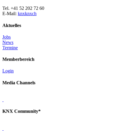
Tel. +41 52 202 72 60
E-Mail:
knx
knx
ch
Aktuelles
Jobs
News
Termine
Memberbereich
Login
Media Channels
KNX Community*