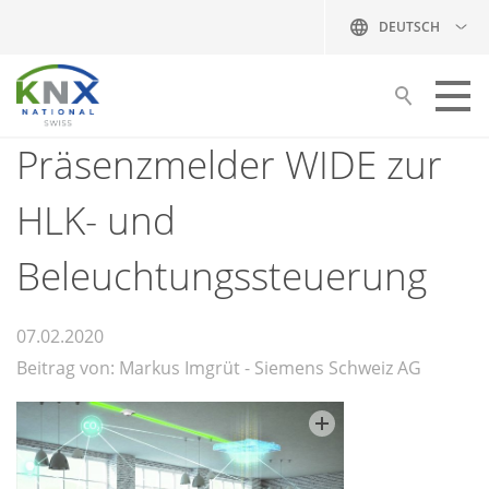
DEUTSCH
Präsenzmelder WIDE zur
Bauen mit KNX
HLK- und
Ihre Partner
Ausbildung
Beleuchtungssteuerung
Publikationen
07.02.2020
KNX Swiss
Beitrag von: Markus Imgrüt - Siemens Schweiz AG
NEWS