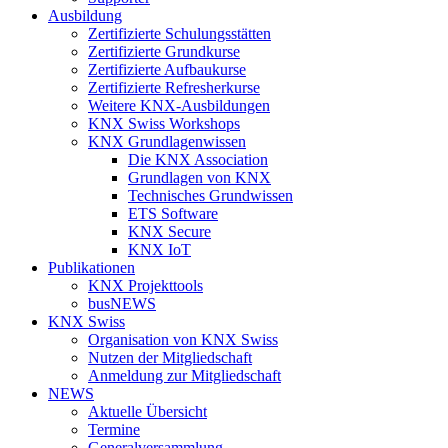
Ausbildung
Zertifizierte Schulungsstätten
Zertifizierte Grundkurse
Zertifizierte Aufbaukurse
Zertifizierte Refresherkurse
Weitere KNX-Ausbildungen
KNX Swiss Workshops
KNX Grundlagenwissen
Die KNX Association
Grundlagen von KNX
Technisches Grundwissen
ETS Software
KNX Secure
KNX IoT
Publikationen
KNX Projekttools
busNEWS
KNX Swiss
Organisation von KNX Swiss
Nutzen der Mitgliedschaft
Anmeldung zur Mitgliedschaft
NEWS
Aktuelle Übersicht
Termine
Generalversammlung