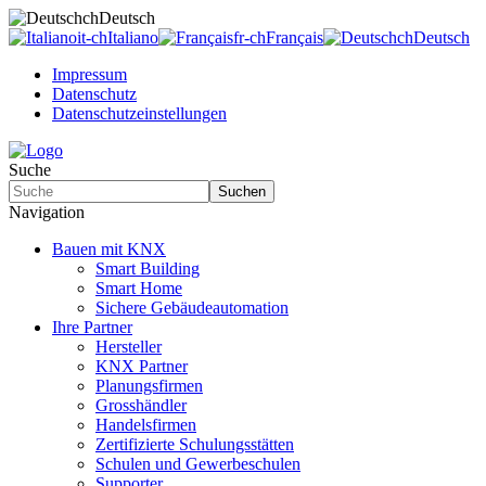
ch
Deutsch
it-ch
Italiano
fr-ch
Français
ch
Deutsch
Impressum
Datenschutz
Datenschutzeinstellungen
Suche
Suchen
Navigation
Bauen mit KNX
Smart Building
Smart Home
Sichere Gebäudeautomation
Ihre Partner
Hersteller
KNX Partner
Planungsfirmen
Grosshändler
Handelsfirmen
Zertifizierte Schulungsstätten
Schulen und Gewerbeschulen
Supporter