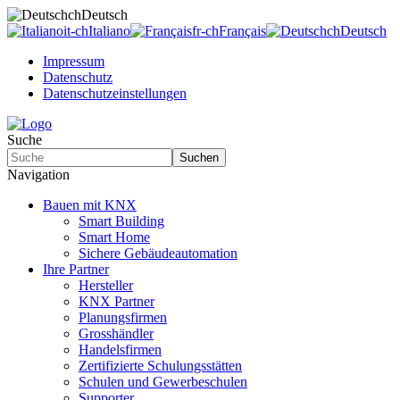
ch
Deutsch
it-ch
Italiano
fr-ch
Français
ch
Deutsch
Impressum
Datenschutz
Datenschutzeinstellungen
Suche
Suchen
Navigation
Bauen mit KNX
Smart Building
Smart Home
Sichere Gebäudeautomation
Ihre Partner
Hersteller
KNX Partner
Planungsfirmen
Grosshändler
Handelsfirmen
Zertifizierte Schulungsstätten
Schulen und Gewerbeschulen
Supporter