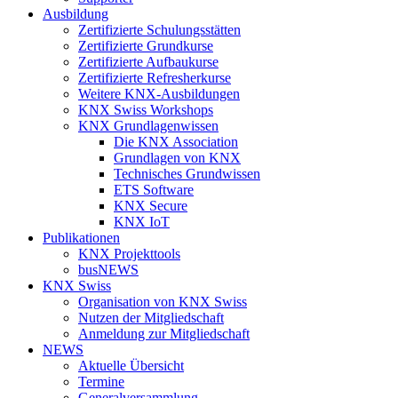
Ausbildung
Zertifizierte Schulungsstätten
Zertifizierte Grundkurse
Zertifizierte Aufbaukurse
Zertifizierte Refresherkurse
Weitere KNX-Ausbildungen
KNX Swiss Workshops
KNX Grundlagenwissen
Die KNX Association
Grundlagen von KNX
Technisches Grundwissen
ETS Software
KNX Secure
KNX IoT
Publikationen
KNX Projekttools
busNEWS
KNX Swiss
Organisation von KNX Swiss
Nutzen der Mitgliedschaft
Anmeldung zur Mitgliedschaft
NEWS
Aktuelle Übersicht
Termine
Generalversammlung